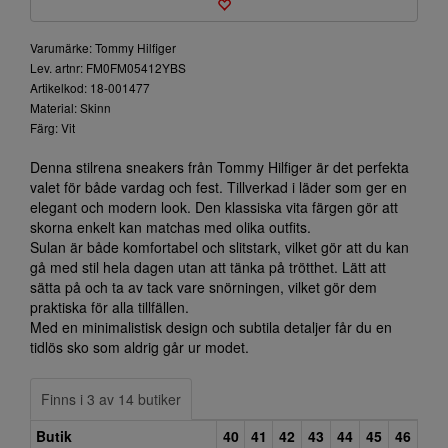
Varumärke: Tommy Hilfiger
Lev. artnr: FM0FM05412YBS
Artikelkod: 18-001477
Material: Skinn
Färg: Vit
Denna stilrena sneakers från Tommy Hilfiger är det perfekta
valet för både vardag och fest. Tillverkad i läder som ger en
elegant och modern look. Den klassiska vita färgen gör att
skorna enkelt kan matchas med olika outfits.
Sulan är både komfortabel och slitstark, vilket gör att du kan
gå med stil hela dagen utan att tänka på trötthet. Lätt att
sätta på och ta av tack vare snörningen, vilket gör dem
praktiska för alla tillfällen.
Med en minimalistisk design och subtila detaljer får du en
tidlös sko som aldrig går ur modet.
Finns i 3 av 14 butiker
Butik
40
41
42
43
44
45
46