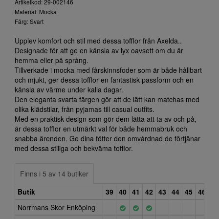
Artikelkod: 29-002146
Material: Mocka
Färg: Svart
Upplev komfort och stil med dessa tofflor från Axelda..
Designade för att ge en känsla av lyx oavsett om du är
hemma eller på språng.
Tillverkade i mocka med fårskinnsfoder som är både hållbart
och mjukt, ger dessa tofflor en fantastisk passform och en
känsla av värme under kalla dagar.
Den eleganta svarta färgen gör att de lätt kan matchas med
olika klädstilar, från pyjamas till casual outfits.
Med en praktisk design som gör dem lätta att ta av och på,
är dessa tofflor en utmärkt val för både hemmabruk och
snabba ärenden. Ge dina fötter den omvårdnad de förtjänar
med dessa stiliga och bekväma tofflor.
Finns i 5 av 14 butiker
Butik
39
40
41
42
43
44
45
46
47
Norrmans Skor Enköping