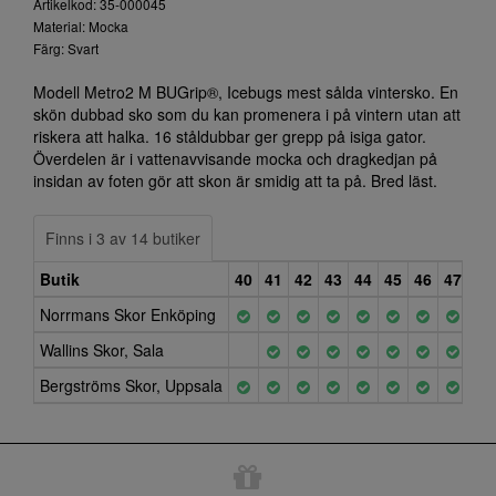
Artikelkod: 35-000045
Material: Mocka
Färg: Svart
Modell Metro2 M BUGrip®, Icebugs mest sålda vintersko. En
skön dubbad sko som du kan promenera i på vintern utan att
riskera att halka. 16 ståldubbar ger grepp på isiga gator.
Överdelen är i vattenavvisande mocka och dragkedjan på
insidan av foten gör att skon är smidig att ta på. Bred läst.
Finns i 3 av 14 butiker
Butik
40
41
42
43
44
45
46
47
Norrmans Skor Enköping
Wallins Skor, Sala
Bergströms Skor, Uppsala