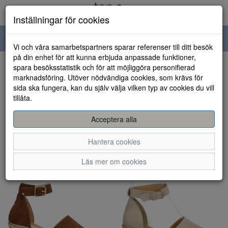
Inställningar för cookies
Toggle
Vi och våra samarbetspartners sparar referenser till ditt besök
navigation
på din enhet för att kunna erbjuda anpassade funktioner,
spara besöksstatistik och för att möjliggöra personifierad
Visa filter
marknadsföring. Utöver nödvändiga cookies, som krävs för
sida ska fungera, kan du själv välja vilken typ av cookies du vill
Sweeks (10 artiklar)
tillåta.
Sortera efter:
Acceptera alla
Hantera cookies
Läs mer om cookies