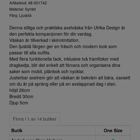
Artikelkod: 48-001742
Material: Syntet
Färg: Ljusblå
Denna stiliga och praktiska axelväska från Ulrika Design är
den perfekta kompanjonen för din vardag.
Väskan är tillverkad i skinnimitation.
Den ljusblå färgen ger en fräsch och modern look som
passar till alla outfits.
Med flera funktionella fack, inklusive två framfickor med
dragkedja, blir det enkelt att förvara och organisera dina
saker som mobil, plånbok och nycklar.
Justerbar axelrem gör att väskan är bekväm att bära, oavsett
om du är på språng eller på en avslappnad dag i stan.
höjd 26cm
Bredd 30cm
Djup 5cm
Finns i 1 av 14 butiker
Butik
One Size