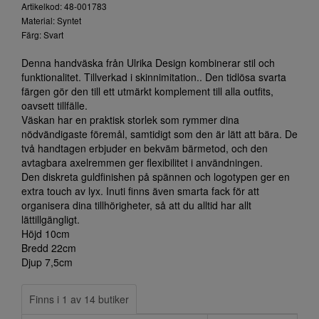
Artikelkod: 48-001783
Material: Syntet
Färg: Svart
Denna handväska från Ulrika Design kombinerar stil och
funktionalitet. Tillverkad i skinnimitation.. Den tidlösa svarta
färgen gör den till ett utmärkt komplement till alla outfits,
oavsett tillfälle.
Väskan har en praktisk storlek som rymmer dina
nödvändigaste föremål, samtidigt som den är lätt att bära. De
två handtagen erbjuder en bekväm bärmetod, och den
avtagbara axelremmen ger flexibilitet i användningen.
Den diskreta guldfinishen på spännen och logotypen ger en
extra touch av lyx. Inuti finns även smarta fack för att
organisera dina tillhörigheter, så att du alltid har allt
lättillgängligt.
Höjd 10cm
Bredd 22cm
Djup 7,5cm
Finns i 1 av 14 butiker