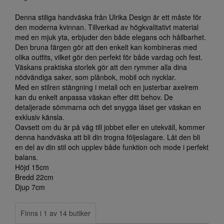
Denna stiliga handväska från Ulrika Design är ett måste för
den moderna kvinnan. Tillverkad av högkvalitativt material
med en mjuk yta, erbjuder den både elegans och hållbarhet.
Den bruna färgen gör att den enkelt kan kombineras med
olika outfits, vilket gör den perfekt för både vardag och fest.
Väskans praktiska storlek gör att den rymmer alla dina
nödvändiga saker, som plånbok, mobil och nycklar.
Med en stilren stängning i metall och en justerbar axelrem
kan du enkelt anpassa väskan efter ditt behov. De
detaljerade sömmarna och det snygga låset ger väskan en
exklusiv känsla.
Oavsett om du är på väg till jobbet eller en utekväll, kommer
denna handväska att bli din trogna följeslagare. Låt den bli
en del av din stil och upplev både funktion och mode i perfekt
balans.
Höjd 15cm
Bredd 22cm
Djup 7cm
Finns i 1 av 14 butiker