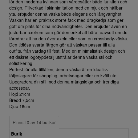
för den moderna kvinnan som värdesätter både funktion och
design. Tillverkad i skinnimitation med en mjuk och hållbar
yta, erbjuder denna väska både elegans och långvarighet.
Väskan har en praktisk större fack med dragkedja som ger
gott om plats för dina nödvändigheter. Den erbjuder även en
justerbar axelrem som gör den enkel att bära, oavsett om du
föredrar att ha den över axeln eller som en crossbody-väska.
Den tidlösa svarta färgen gör att väskan passar till alla
outfits, från vardag till fest. Med en minimalistisk design och
ett diskret logotypdetalj utstrålar denna väska stil och
sofistikering.
Perfekt för alla tillfällen, denna väska är en idealisk
följeslagare för shopping, arbetsdagar eller en kväll ute.
Uppgradera din stil med denna mångsidiga och trendiga
accessoar.
Höjd 21cm
Bredd 7,5cm
Djup 16cm
Finns i 0 av 14 butiker
Butik