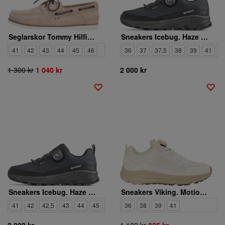
Seglarskor Tommy Hilfiger. TH BOAT SHOE CORE SUEDE
Sneakers Icebug. Haze W RB9X GTX
41
42
43
44
45
46
36
37
37,5
38
39
41
4
1 300 kr
1 040 kr
2 000 kr
Sneakers Icebug. Haze M RB9X GTX
Sneakers Viking. Motion Low BOA W
41
42
42,5
43
44
45
45,5
36
46
38
47
39
41
2 000 kr
1 100 kr
825 kr