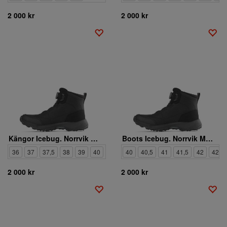
2 000 kr
2 000 kr
Kängor Icebug. Norrvik W BUGrip
Boots Icebug. Norrvik M BUGrip
36
37
37,5
38
39
40
40,5
40
41
40,5
42
41
41,5
42
42,5
2 000 kr
2 000 kr