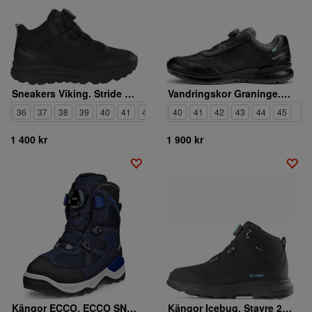
Sneakers Viking. Stride Mid Fleece BOA WP W
Vandringskor Graninge. 5642827 1
36
37
38
39
40
41
42
40
41
42
43
44
45
1 400 kr
1 900 kr
Kängor ECCO. ECCO SNOW MOUNTAIN
Kängor Icebug. Stavre 2 W Michelin GTX