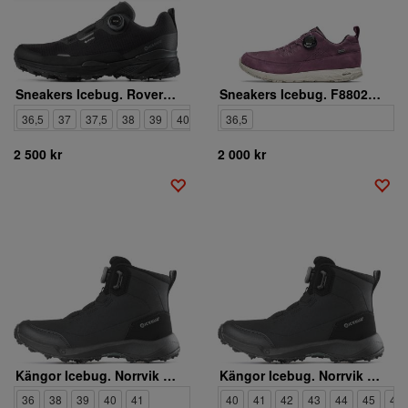
Sneakers Icebug. Rover 2 W BUGrip GTX
Sneakers Icebug. F88023-0 Ava W RB9X
36,5
37
37,5
38
39
40
40,5
36,5
2 500 kr
2 000 kr
Kängor Icebug. Norrvik W BUGrip
Kängor Icebug. Norrvik M BUGrip
36
38
39
40
41
40
41
42
43
44
45
46