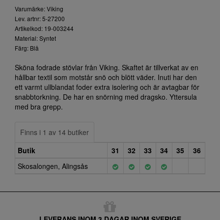
Varumärke: Viking
Lev. artnr: 5-27200
Artikelkod: 19-003244
Material: Syntet
Färg: Blå
Sköna fodrade stövlar från Viking. Skaftet är tillverkat av en
hållbar textil som motstår snö och blött väder. Inuti har den
ett varmt ullblandat foder extra isolering och är avtagbar för
snabbtorkning. De har en snörning med dragsko. Yttersula
med bra grepp.
Finns i 1 av 14 butiker
Butik
31
32
33
34
35
36
Skosalongen, Alingsås
LEVERANS INOM 3 DAGAR INOM SVERIGE