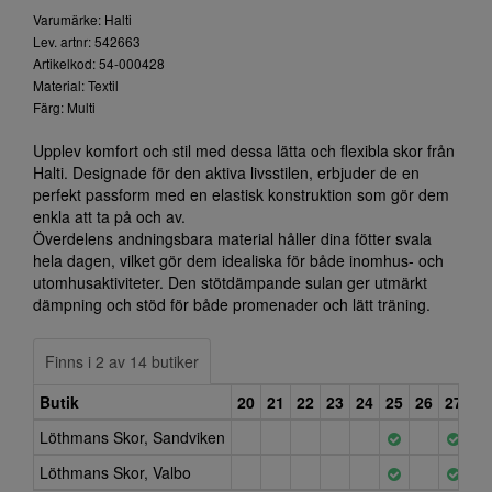
Varumärke: Halti
Lev. artnr: 542663
Artikelkod: 54-000428
Material: Textil
Färg: Multi
Upplev komfort och stil med dessa lätta och flexibla skor från
Halti. Designade för den aktiva livsstilen, erbjuder de en
perfekt passform med en elastisk konstruktion som gör dem
enkla att ta på och av.
Överdelens andningsbara material håller dina fötter svala
hela dagen, vilket gör dem idealiska för både inomhus- och
utomhusaktiviteter. Den stötdämpande sulan ger utmärkt
dämpning och stöd för både promenader och lätt träning.
Finns i 2 av 14 butiker
Butik
20
21
22
23
24
25
26
27
28
Löthmans Skor, Sandviken
Löthmans Skor, Valbo