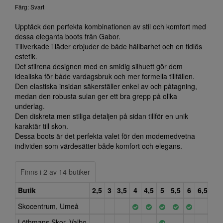
Färg: Svart
Upptäck den perfekta kombinationen av stil och komfort med
dessa eleganta boots från Gabor.
Tillverkade i läder erbjuder de både hållbarhet och en tidlös
estetik.
Det stilrena designen med en smidig silhuett gör dem
idealiska för både vardagsbruk och mer formella tillfällen.
Den elastiska insidan säkerställer enkel av och påtagning,
medan den robusta sulan ger ett bra grepp på olika
underlag.
Den diskreta men stiliga detaljen på sidan tillför en unik
karaktär till skon.
Dessa boots är det perfekta valet för den modemedvetna
individen som värdesätter både komfort och elegans.
Finns i 2 av 14 butiker
Butik
2,5
3
3,5
4
4,5
5
5,5
6
6,5
7
Skocentrum, Umeå
Löthmans Skor, Valbo