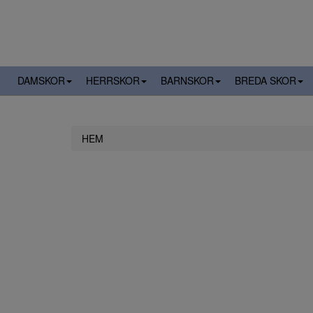
DAMSKOR
HERRSKOR
BARNSKOR
BREDA SKOR
HEM