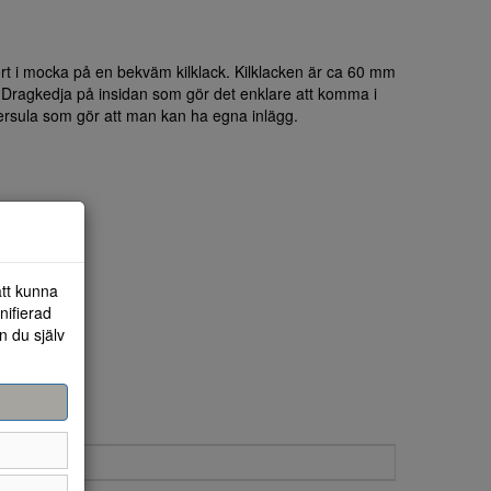
t i mocka på en bekväm kilklack. Kilklacken är ca 60 mm
. Dragkedja på insidan som gör det enklare att komma i
nersula som gör att man kan ha egna inlägg.
att kunna
nifierad
n du själv