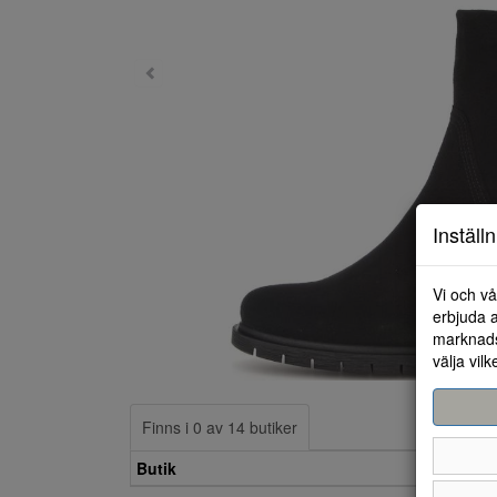
Inställ
Vi och vå
erbjuda a
marknads
välja vilk
Finns i 0 av 14 butiker
Butik