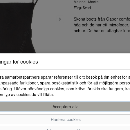
Material: Mocka
Färg: Svart
Sköna boots från Gabor comfor
hög och de har ett microfoder
och ur. De har en uttagbar in
ningar för cookies
ra samarbetspartners sparar referenser till ditt besök på din enhet för 
npassade funktioner, spara besöksstatistik och för att möjliggöra perso
föring. Utöver nödvändiga cookies, som krävs för sida ska fungera, ka
en typ av cookies du vill tillåta.
Acceptera alla
Hantera cookies