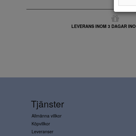
LEVERANS INOM 3 DAGAR INO
Tjänster
Allmänna villkor
Köpvillkor
Leveranser