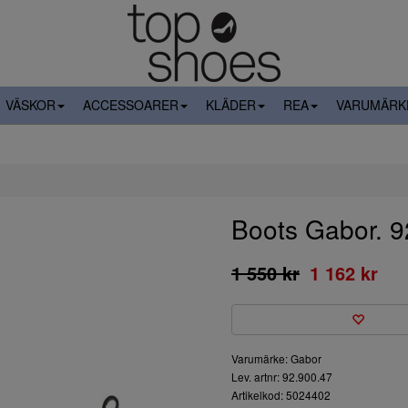
VÄSKOR
ACCESSOARER
KLÄDER
REA
VARUMÄRK
Boots Gabor. 9
1 550 kr
1 162 kr
Varumärke: Gabor
Lev. artnr: 92.900.47
Artikelkod: 5024402