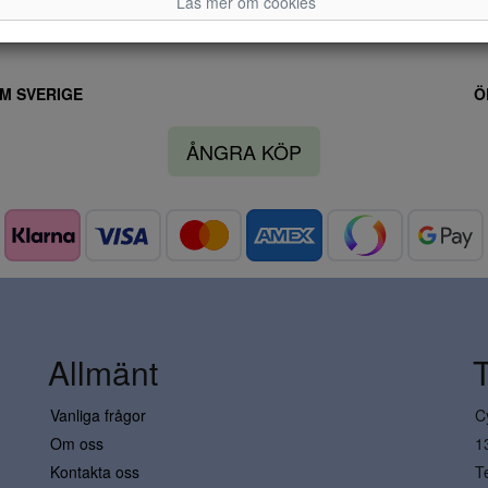
Läs mer om cookies
M SVERIGE
Ö
ÅNGRA KÖP
Allmänt
Vanliga frågor
C
Om oss
1
Kontakta oss
T