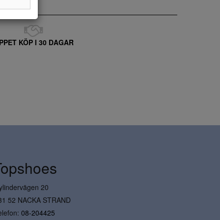
PPET KÖP I 30 DAGAR
Topshoes
ylindervägen 20
31 52 NACKA STRAND
elefon:
08-204425