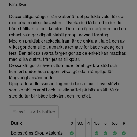
Färg: Svart
Dessa stiliga kängor från Gabor är det perfekta valet för den
moderna modeentusiasten. Tillverkade i läder erbjuder de
både hållbarhet och komfort. Den trendiga designen med en
robust sula ger dig ett stabilt grepp, oavsett terräng.
Med en praktisk dragkedja fram är de enkla att ta på och av,
vilket gör dem till ett utmärkt alternativ för både vardag och
fest. Den tidlösa svarta färgen gör att de enkelt kan matchas
med olika outfits, från jeans till kjolar.
Dessa kängor är även utformade för att ge bra stöd och
komfort under hela dagen, vilket gör dem lämpliga för
långvarigt användande.
Uppgradera din skosamling med dessa must-have stövlar
som kombinerar stil och funktionalitet på bästa sätt. Varje
steg du tar blir både bekvämt och trendigt.
Finns i 1 av 14 butiker
Butik
3
3,5
4
4,5
5
5,5
6
Bergströms Skor, Västerås