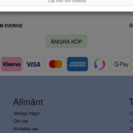
Läs mer om cookies
M SVERIGE
Ö
ÅNGRA KÖP
Allmänt
Vanliga frågor
C
Om oss
1
Kontakta oss
T