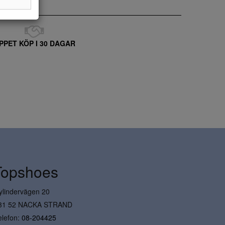
PPET KÖP I 30 DAGAR
Topshoes
ylindervägen 20
31 52 NACKA STRAND
elefon:
08-204425