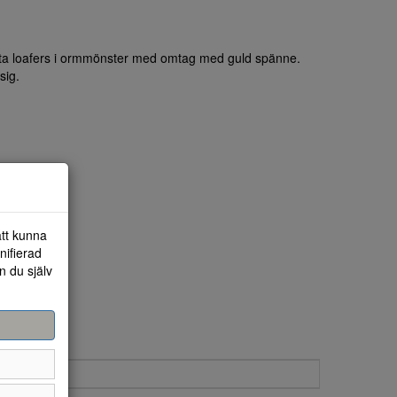
atta loafers i ormmönster med omtag med guld spänne.
sig.
att kunna
nifierad
n du själv