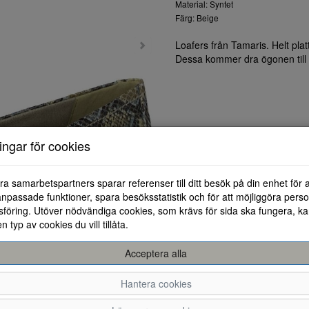
Material: Syntet
Färg: Beige
Loafers från Tamaris. Helt pl
Dessa kommer dra ögonen till 
ningar för cookies
ra samarbetspartners sparar referenser till ditt besök på din enhet för 
npassade funktioner, spara besöksstatistik och för att möjliggöra perso
föring. Utöver nödvändiga cookies, som krävs för sida ska fungera, ka
en typ av cookies du vill tillåta.
Acceptera alla
Hantera cookies