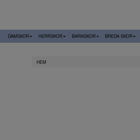
DAMSKOR
HERRSKOR
BARNSKOR
BREDA SKOR
HEM