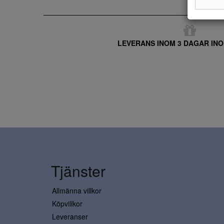
LEVERANS INOM 3 DAGAR INO
Tjänster
Allmänna villkor
Köpvillkor
Leveranser