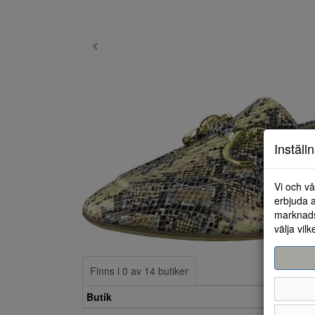
Inställ
Vi och vå
erbjuda a
marknads
välja vilk
Finns i 0 av 14 butiker
Butik