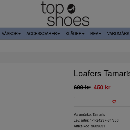
VÄSKOR
ACCESSOARER
KLÄDER
REA
VARUMÄRK
Loafers Tamari
600 kr
450 kr
Varumärke: Tamaris
Lev. artnr: 1-1-24237-34/350
Artikelkod: 3609631