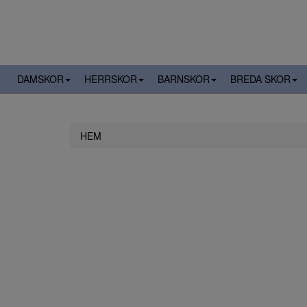
DAMSKOR
HERRSKOR
BARNSKOR
BREDA SKOR
HEM