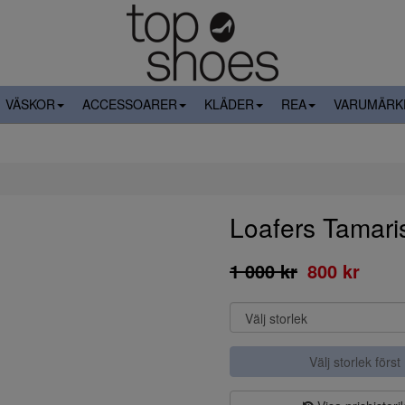
VÄSKOR
ACCESSOARER
KLÄDER
REA
VARUMÄRK
Loafers Tamari
1 000 kr
800 kr
Välj storlek först