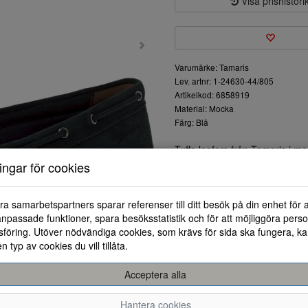
Visa prishistori
Varumärke: Tamaris
Lev. artnr: 1-24630-44/805
Artikelkod: 6858919
Material: Mocka
Färg: Blå
Tuffa loafers från Tamaris i m
skor att ha till våren och till olika
ningar för cookies
ra samarbetspartners sparar referenser till ditt besök på din enhet för 
npassade funktioner, spara besöksstatistik och för att möjliggöra perso
föring. Utöver nödvändiga cookies, som krävs för sida ska fungera, ka
en typ av cookies du vill tillåta.
Acceptera alla
36
37
38
Hantera cookies