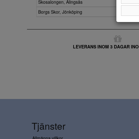
Skosalongen, Alingsås
Borgs Skor, Jönköping
LEVERANS INOM 3 DAGAR INO
Tjänster
Allmänna villkor