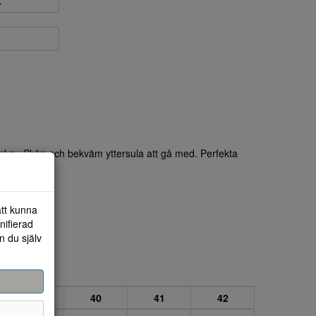
k
ocka.. Skön och bekväm yttersula att gå med. Perfekta
 tillfällen.
att kunna
nifierad
n du själv
39
40
41
42