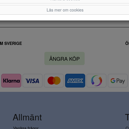
Läs mer om cookies
M SVERIGE
Ö
ÅNGRA KÖP
Allmänt
Vanliga frågor
C