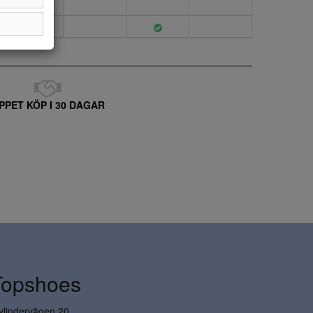
PPET KÖP I 30 DAGAR
Topshoes
ylindervägen 20