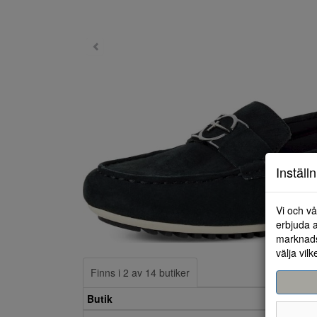
Inställ
Vi och vå
erbjuda a
marknads
välja vilk
Finns i 2 av 14 butiker
Butik