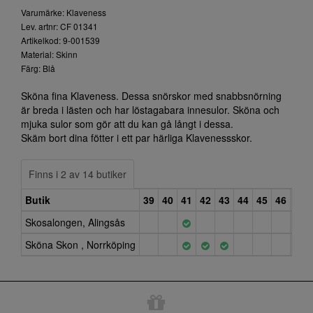
Varumärke: Klaveness
Lev. artnr: CF 01341
Artikelkod: 9-001539
Material: Skinn
Färg: Blå
Sköna fina Klaveness. Dessa snörskor med snabbsnörning
är breda i lästen och har löstagabara innesulor. Sköna och
mjuka sulor som gör att du kan gå långt i dessa.
Skäm bort dina fötter i ett par härliga Klavenessskor.
Finns i 2 av 14 butiker
Butik
39
40
41
42
43
44
45
46
47
Skosalongen, Alingsås
Sköna Skon , Norrköping