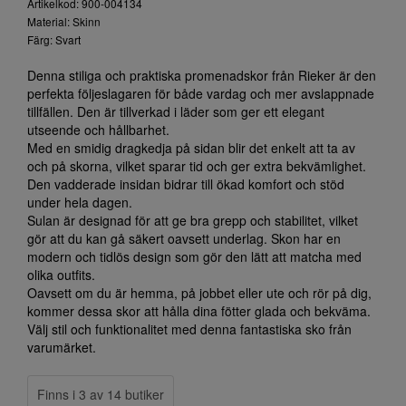
Artikelkod: 900-004134
Material: Skinn
Färg: Svart
Denna stiliga och praktiska promenadskor från Rieker är den
perfekta följeslagaren för både vardag och mer avslappnade
tillfällen. Den är tillverkad i läder som ger ett elegant
utseende och hållbarhet.
Med en smidig dragkedja på sidan blir det enkelt att ta av
och på skorna, vilket sparar tid och ger extra bekvämlighet.
Den vadderade insidan bidrar till ökad komfort och stöd
under hela dagen.
Sulan är designad för att ge bra grepp och stabilitet, vilket
gör att du kan gå säkert oavsett underlag. Skon har en
modern och tidlös design som gör den lätt att matcha med
olika outfits.
Oavsett om du är hemma, på jobbet eller ute och rör på dig,
kommer dessa skor att hålla dina fötter glada och bekväma.
Välj stil och funktionalitet med denna fantastiska sko från
varumärket.
Finns i 3 av 14 butiker