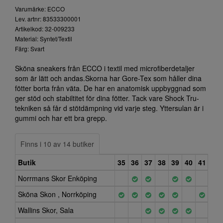
Varumärke: ECCO
Lev. artnr: 83533300001
Artikelkod: 32-009233
Material: Syntet/Textil
Färg: Svart
Sköna sneakers från ECCO i textil med microfiberdetaljer
som är lätt och andas.Skorna har Gore-Tex som håller dina
fötter borta från väta. De har en anatomisk uppbyggnad som
ger stöd och stabiltitet för dina fötter. Tack vare Shock Tru-
tekniken så får d stötdämpning vid varje steg. Yttersulan är i
gummi och har ett bra grepp.
Finns i 10 av 14 butiker
Butik
35
36
37
38
39
40
41
42
Norrmans Skor Enköping
Sköna Skon , Norrköping
Wallins Skor, Sala