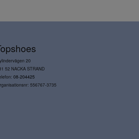
Topshoes
ylindervägen 20
31 52 NACKA STRAND
elefon:
08-204425
rganisationsnr: 556767-3735