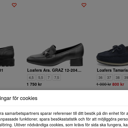
01
Loafers Ara. GRAZ 12-20432-01
4,5
5,5
7
7,5
36
37
38
3
1 750 kr
1 000 kr
800 kr
ningar för cookies
ra samarbetspartners sparar referenser till ditt besök på din enhet för 
npassade funktioner, spara besöksstatistik och för att möjliggöra perso
föring. Utöver nödvändiga cookies, som krävs för sida ska fungera, ka