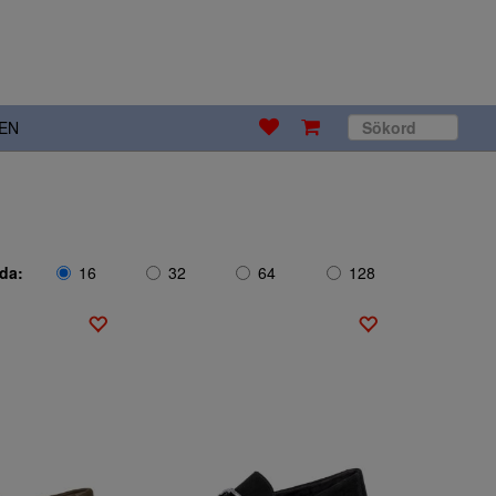
EN
ida:
16
32
64
128