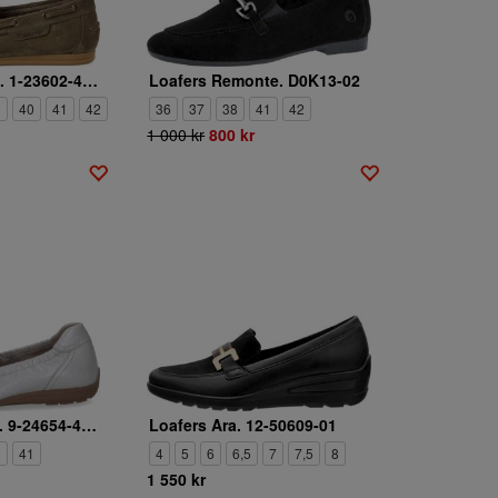
Loafers Tamaris. 1-23602-44-722
Loafers Remonte. D0K13-02
9
40
41
42
36
37
38
41
42
1 000 kr
800 kr
Loafers Caprice. 9-24654-42-131
Loafers Ara. 12-50609-01
0
41
4
5
6
6,5
7
7,5
8
1 550 kr