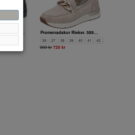
Loafers ECCO. ECCO DRESS CLASSIC 15
Promenadskor Rieker. 58944-60
9
40
41
36
37
38
39
40
41
42
43
900 kr
720 kr