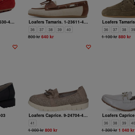
Loafers Tamaris. 1-24630-44-500
Loafers Tamaris. 1-23611-46-486
36
37
38
39
40
36
37
38
3
800 kr
640 kr
1 100 kr
880 kr
-03
Loafers Caprice. 9-24704-46-326
41
36
38
39
4
1 000 kr
800 kr
1 300 kr
1 040 kr