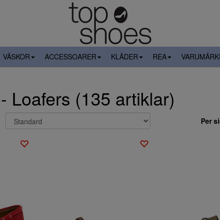
VÄSKOR
ACCESSOARER
KLÄDER
REA
VARUMÄRK
 Loafers (135 artiklar)
Per s