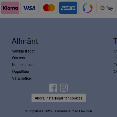
Allmänt
Vanliga frågor
C
Om oss
1
Kontakta oss
T
Öppettider
O
Våra butiker
Ändra inställingar för cookies
© Topshoes 2026 i samarbete med
Flexicon