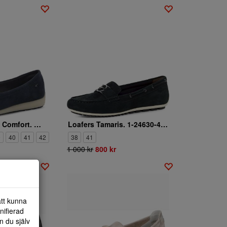
Loafers Tamaris Comfort. 8-84600-44/806
Loafers Tamaris. 1-24630-44/805
9
40
41
42
38
41
1 000 kr
800 kr
att kunna
nifierad
n du själv