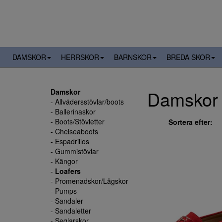
DAMSKOR
HERRSKOR
BARNSKOR
BREDA SKOR
Damskor -
Damskor
- Allvädersstövlar/boots
- Ballerinaskor
- Boots/Stövletter
Sortera efter:
- Chelseaboots
- Espadrillos
- Gummistövlar
- Kängor
-
Loafers
- Promenadskor/Lågskor
- Pumps
- Sandaler
- Sandaletter
- Seglarskor