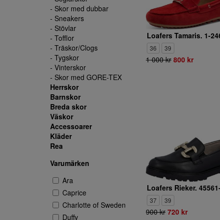
- Skor med dubbar
- Sneakers
- Stövlar
- Tofflor
- Träskor/Clogs
36
39
- Tygskor
1 000 kr
800 kr
- Vinterskor
- Skor med GORE-TEX
Herrskor
Barnskor
Breda skor
Väskor
Accessoarer
Kläder
Rea
Varumärken
Ara
Loafers Rieker. 45561
Caprice
37
39
Charlotte of Sweden
900 kr
720 kr
Duffy