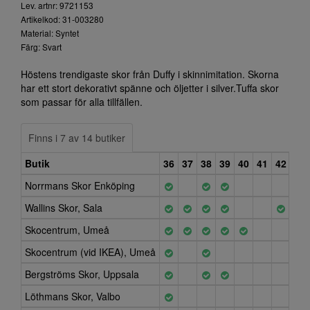
Lev. artnr: 9721153
Artikelkod: 31-003280
Material: Syntet
Färg: Svart
Höstens trendigaste skor från Duffy i skinnimitation. Skorna
har ett stort dekorativt spänne och öljetter i silver.Tuffa skor
som passar för alla tillfällen.
Finns i 7 av 14 butiker
Butik
36
37
38
39
40
41
42
Norrmans Skor Enköping
Wallins Skor, Sala
Skocentrum, Umeå
Skocentrum (vid IKEA), Umeå
Bergströms Skor, Uppsala
Löthmans Skor, Valbo