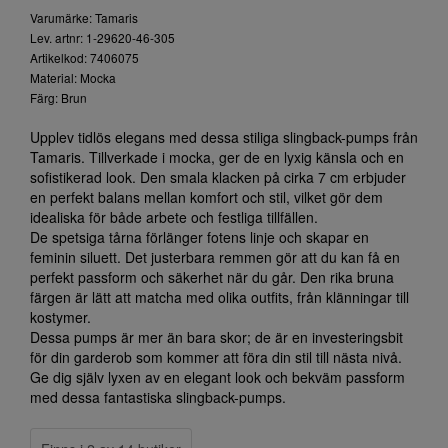
Varumärke: Tamaris
Lev. artnr: 1-29620-46-305
Artikelkod: 7406075
Material: Mocka
Färg: Brun
Upplev tidlös elegans med dessa stiliga slingback-pumps från
Tamaris. Tillverkade i mocka, ger de en lyxig känsla och en
sofistikerad look. Den smala klacken på cirka 7 cm erbjuder
en perfekt balans mellan komfort och stil, vilket gör dem
idealiska för både arbete och festliga tillfällen.
De spetsiga tårna förlänger fotens linje och skapar en
feminin siluett. Det justerbara remmen gör att du kan få en
perfekt passform och säkerhet när du går. Den rika bruna
färgen är lätt att matcha med olika outfits, från klänningar till
kostymer.
Dessa pumps är mer än bara skor; de är en investeringsbit
för din garderob som kommer att föra din stil till nästa nivå.
Ge dig själv lyxen av en elegant look och bekväm passform
med dessa fantastiska slingback-pumps.