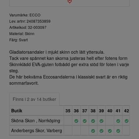
Varumärke: ECCO
Lev. artnr: 24087353859
Artikelkod: 32-003097
Material: Skinn
Färg: Svart
Gladiatorsandaler i mjukt skinn och lätt yttersula.
Tack vare spännet kan skorna justeras helt efter fotens form
Skinnklädd EVA-gjuten fotbädd ger extra stöd för foten i varje
steg.
De här bekväma Eccosandalerna i klassiskt svart är en riktig
sommarfavorit.
Finns i 2 av 14 butiker
Butik
35
36
37
38
39
40
41
42
43
Sköna Skon , Norrköping
Anderbergs Skor, Varberg