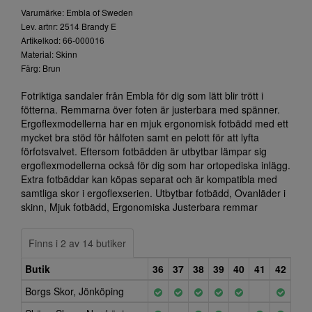
Varumärke: Embla of Sweden
Lev. artnr: 2514 Brandy E
Artikelkod: 66-000016
Material: Skinn
Färg: Brun
Fotriktiga sandaler från Embla för dig som lätt blir trött i
fötterna. Remmarna över foten är justerbara med spänner.
Ergoflexmodellerna har en mjuk ergonomisk fotbädd med ett
mycket bra stöd för hålfoten samt en pelott för att lyfta
förfotsvalvet. Eftersom fotbädden är utbytbar lämpar sig
ergoflexmodellerna också för dig som har ortopediska inlägg.
Extra fotbäddar kan köpas separat och är kompatibla med
samtliga skor i ergoflexserien. Utbytbar fotbädd, Ovanläder i
skinn, Mjuk fotbädd, Ergonomiska Justerbara remmar
Finns i 2 av 14 butiker
Butik
36
37
38
39
40
41
42
Borgs Skor, Jönköping