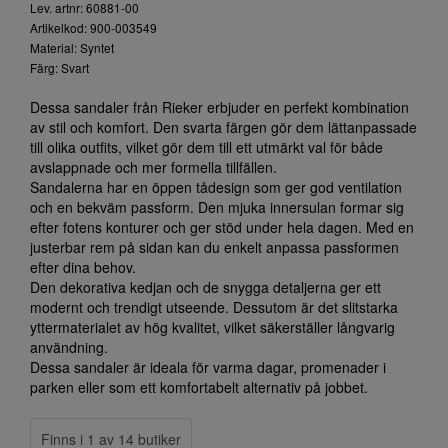
Lev. artnr: 60881-00
Artikelkod: 900-003549
Material: Syntet
Färg: Svart
Dessa sandaler från Rieker erbjuder en perfekt kombination
av stil och komfort. Den svarta färgen gör dem lättanpassade
till olika outfits, vilket gör dem till ett utmärkt val för både
avslappnade och mer formella tillfällen.
Sandalerna har en öppen tådesign som ger god ventilation
och en bekväm passform. Den mjuka innersulan formar sig
efter fotens konturer och ger stöd under hela dagen. Med en
justerbar rem på sidan kan du enkelt anpassa passformen
efter dina behov.
Den dekorativa kedjan och de snygga detaljerna ger ett
modernt och trendigt utseende. Dessutom är det slitstarka
yttermaterialet av hög kvalitet, vilket säkerställer långvarig
användning.
Dessa sandaler är ideala för varma dagar, promenader i
parken eller som ett komfortabelt alternativ på jobbet.
Finns i 1 av 14 butiker