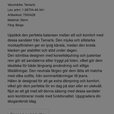
Varumärke: Tamaris
Lev. artnr: 1-28704-46-341
Artikelkod: 7500428
Material: Skinn
Färg: Beige
Upptäck den perfekta balansen mellan stil och komfort med
dessa sandaler från Tamaris. Den mjuka och slitstarka
mockaytfinishen ger en lyxig känsla, medan den breda
klacken ger stabilitet och stöd under dagen.
Den sömlösa designen med korsettskjutning och justerbar
rem gör att sandalerna sitter tryggt på foten, vilket gör dem
idealiska för både långvarig användning och stiliga
tillställningar. Den neutrala färgen gör dem lätta att matcha
med olika outfits, från sommarklänningar till jeans.
Hälen är designad för att ge extra dämpning och komfort,
vilket gör dem perfekta för en dag på stan eller en utekväll.
Njut av att gå med stil denna säsong med dessa sandaler
som kombinerar mode med funktionalitet. Uppgradera din
skogarderob idag.