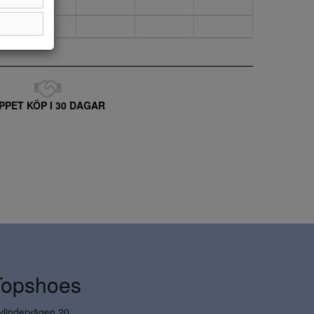
PPET KÖP I 30 DAGAR
Topshoes
ylindervägen 20