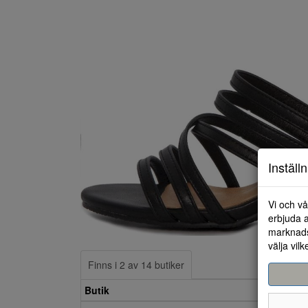
Inställ
Vi och vå
erbjuda a
marknads
välja vilk
Finns i 2 av 14 butiker
Butik