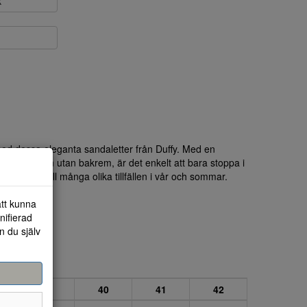
k
med dessa eleganta sandaletter från Duffy. Med en
tisk design utan bakrem, är det enkelt att bara stoppa i
assa bra till många olika tillfällen i vår och sommar.
att kunna
nifierad
n du själv
39
40
41
42