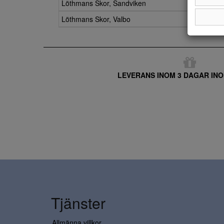
Löthmans Skor, Sandviken
Löthmans Skor, Valbo
LEVERANS INOM 3 DAGAR INO
Tjänster
Allmänna villkor