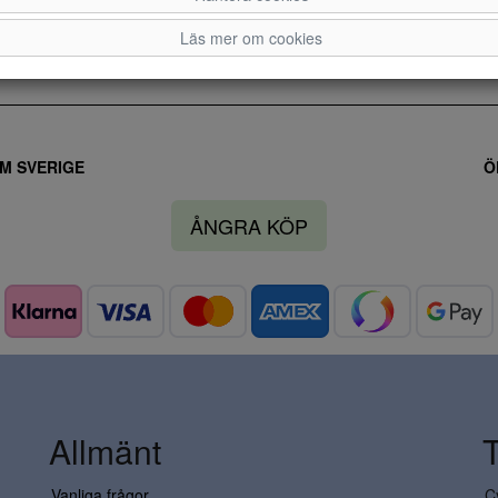
Läs mer om cookies
M SVERIGE
Ö
ÅNGRA KÖP
Allmänt
Vanliga frågor
C