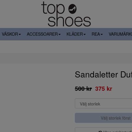
VÄSKOR
ACCESSOARER
KLÄDER
REA
VARUMÄRK
Sandaletter Du
500 kr
375 kr
Välj storlek först