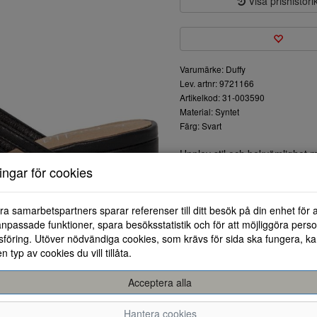
Visa prishistori
Varumärke: Duffy
Lev. artnr: 9721166
Artikelkod: 31-003590
Material: Syntet
Färg: Svart
Upplev stil och bekvämlighet 
klackhöjd på 60 mm och en prak
ningar för cookies
foten och ge sig iväg. Kommer p
ra samarbetspartners sparar referenser till ditt besök på din enhet för 
npassade funktioner, spara besöksstatistik och för att möjliggöra perso
föring. Utöver nödvändiga cookies, som krävs för sida ska fungera, ka
en typ av cookies du vill tillåta.
Acceptera alla
36
37
38
Hantera cookies