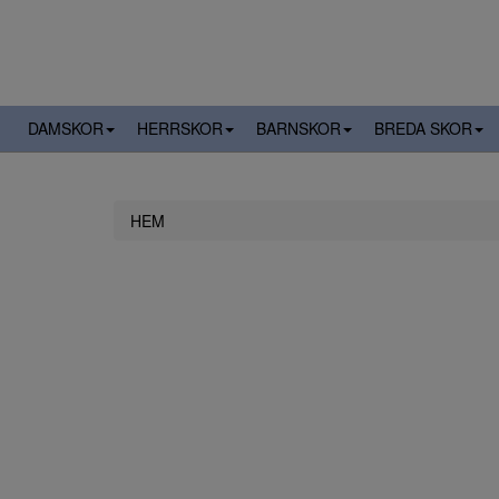
DAMSKOR
HERRSKOR
BARNSKOR
BREDA SKOR
HEM