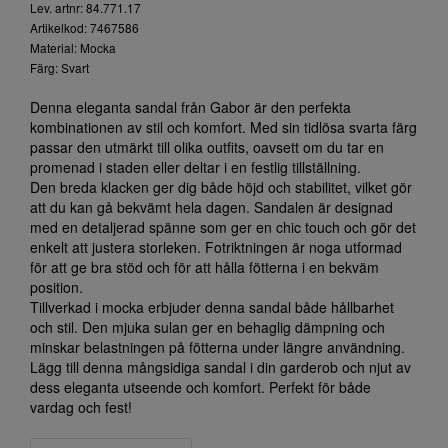
Lev. artnr: 84.771.17
Artikelkod: 7467586
Material: Mocka
Färg: Svart
Denna eleganta sandal från Gabor är den perfekta
kombinationen av stil och komfort. Med sin tidlösa svarta färg
passar den utmärkt till olika outfits, oavsett om du tar en
promenad i staden eller deltar i en festlig tillställning.
Den breda klacken ger dig både höjd och stabilitet, vilket gör
att du kan gå bekvämt hela dagen. Sandalen är designad
med en detaljerad spänne som ger en chic touch och gör det
enkelt att justera storleken. Fotriktningen är noga utformad
för att ge bra stöd och för att hålla fötterna i en bekväm
position.
Tillverkad i mocka erbjuder denna sandal både hållbarhet
och stil. Den mjuka sulan ger en behaglig dämpning och
minskar belastningen på fötterna under längre användning.
Lägg till denna mångsidiga sandal i din garderob och njut av
dess eleganta utseende och komfort. Perfekt för både
vardag och fest!