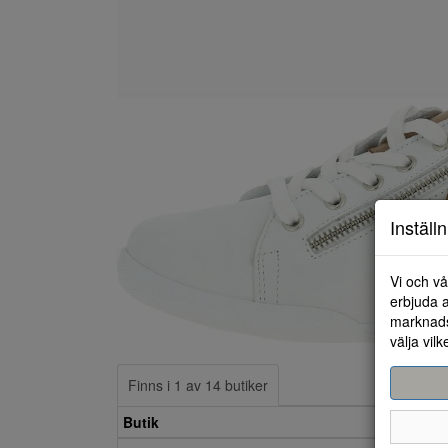
Inställ
Vi och vå
erbjuda a
marknads
välja vilk
Finns i 1 av 14 butiker
Butik