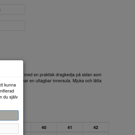
k
weden i skinn med en praktisk dragkedja på sidan som
 ur. Skorna har en uttagbar innersula. Mjuka och lätta
att kunna
nifierad
n du själv
39
40
41
42