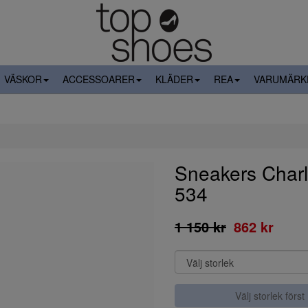
VÄSKOR
ACCESSOARER
KLÄDER
REA
VARUMÄRK
Sneakers Char
534
1 150 kr
862 kr
Välj storlek först