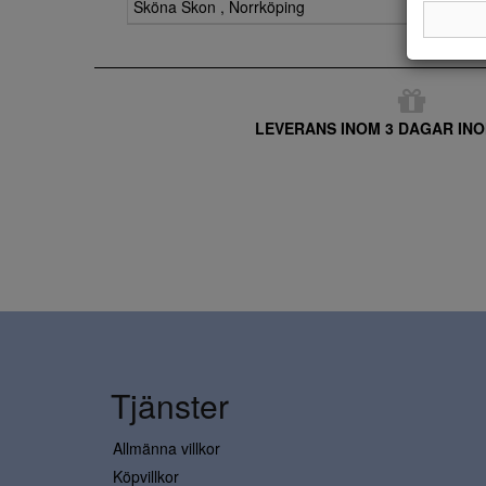
Sköna Skon , Norrköping
LEVERANS INOM 3 DAGAR INO
Tjänster
Allmänna villkor
Köpvillkor