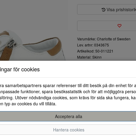
Visa prishistori
Varumärke: Charlotte of Sweden
Lev. artnr: 0343675
Artikelkod: 50-011221
Material: Skinn
Färg: Vit
ningar för cookies
Sneakers från Charlottte of S
gör det lättare att komma i och
ra samarbetspartners sparar referenser till ditt besök på din enhet för 
sneakers.
npassade funktioner, spara besöksstatistik och för att möjliggöra perso
föring. Utöver nödvändiga cookies, som krävs för sida ska fungera, ka
en typ av cookies du vill tillåta.
Acceptera alla
36
37
38
Hantera cookies