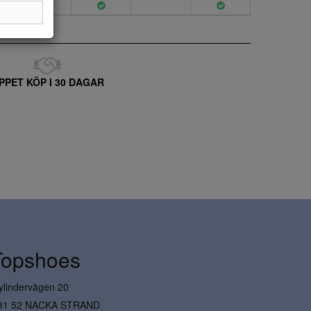
PPET KÖP I 30 DAGAR
Topshoes
ylindervägen 20
31 52 NACKA STRAND