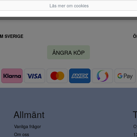
Läs mer om cookies
M SVERIGE
Ö
ÅNGRA KÖP
Allmänt
Vanliga frågor
C
Om oss
1