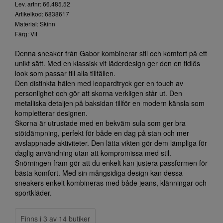
Lev. artnr: 66.485.52
Artikelkod: 6838617
Material: Skinn
Färg: Vit
Denna sneaker från Gabor kombinerar stil och komfort på ett
unikt sätt. Med en klassisk vit läderdesign ger den en tidlös
look som passar till alla tillfällen.
Den distinkta hälen med leopardtryck ger en touch av
personlighet och gör att skorna verkligen står ut. Den
metalliska detaljen på baksidan tillför en modern känsla som
kompletterar designen.
Skorna är utrustade med en bekväm sula som ger bra
stötdämpning, perfekt för både en dag på stan och mer
avslappnade aktiviteter. Den lätta vikten gör dem lämpliga för
daglig användning utan att kompromissa med stil.
Snörningen fram gör att du enkelt kan justera passformen för
bästa komfort. Med sin mångsidiga design kan dessa
sneakers enkelt kombineras med både jeans, klänningar och
sportkläder.
Finns i 3 av 14 butiker