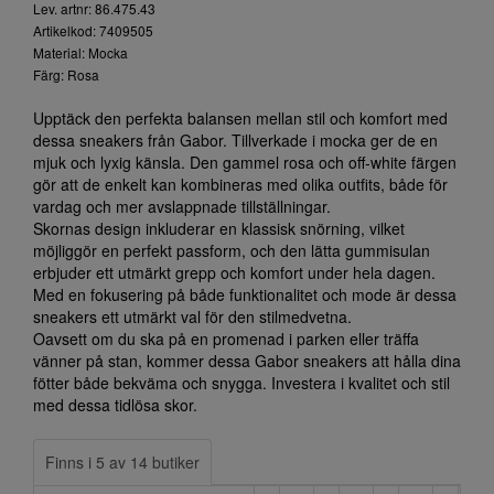
Lev. artnr: 86.475.43
Artikelkod: 7409505
Material: Mocka
Färg: Rosa
Upptäck den perfekta balansen mellan stil och komfort med
dessa sneakers från Gabor. Tillverkade i mocka ger de en
mjuk och lyxig känsla. Den gammel rosa och off-white färgen
gör att de enkelt kan kombineras med olika outfits, både för
vardag och mer avslappnade tillställningar.
Skornas design inkluderar en klassisk snörning, vilket
möjliggör en perfekt passform, och den lätta gummisulan
erbjuder ett utmärkt grepp och komfort under hela dagen.
Med en fokusering på både funktionalitet och mode är dessa
sneakers ett utmärkt val för den stilmedvetna.
Oavsett om du ska på en promenad i parken eller träffa
vänner på stan, kommer dessa Gabor sneakers att hålla dina
fötter både bekväma och snygga. Investera i kvalitet och stil
med dessa tidlösa skor.
Finns i 5 av 14 butiker