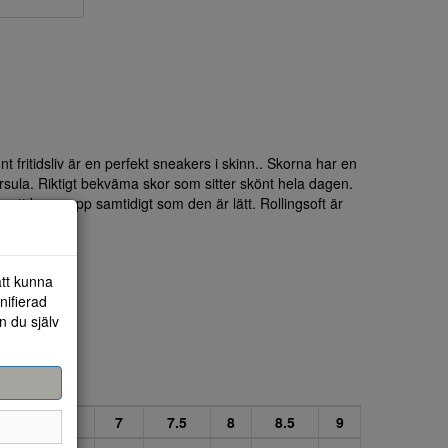
nt fritidsliv är en perfekt sneakers i skinn.. Skorna har en
rsula. Riktigt bekväma skor som sitter skönt hela dagen.
ett bra grepp samtidigt som den är lätt. Rollingsoft är
att kunna
nifierad
n du själv
6
6.5
7
7.5
8
8.5
9