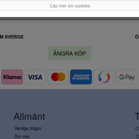
Läs mer om cookies
M SVERIGE
Ö
ÅNGRA KÖP
Allmänt
Vanliga frågor
C
Om oss
1