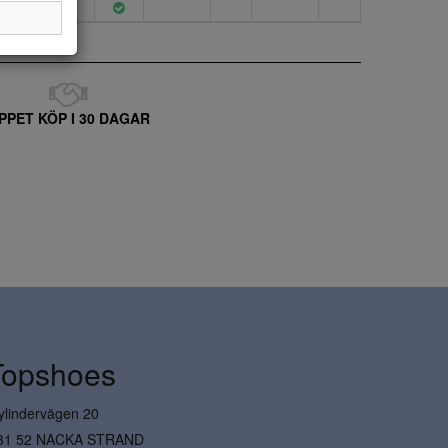
PPET KÖP I 30 DAGAR
Topshoes
ylindervägen 20
31 52 NACKA STRAND