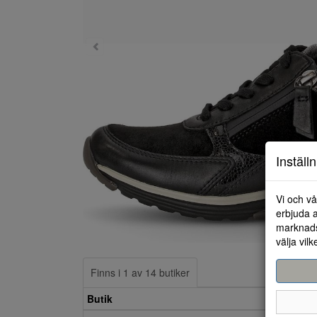
Inställ
Vi och vå
erbjuda a
marknads
välja vilk
Finns i 1 av 14 butiker
Butik