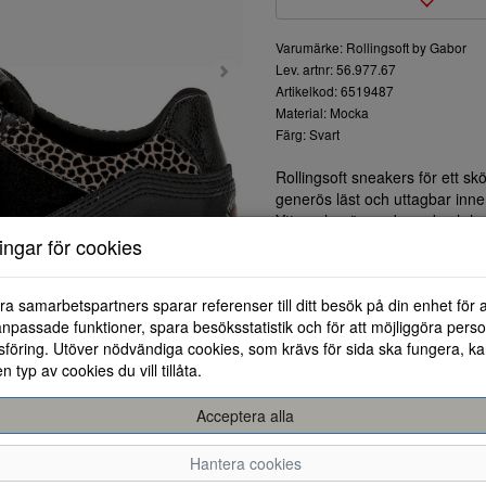
Varumärke: Rollingsoft by Gabor
Lev. artnr: 56.977.67
Artikelkod: 6519487
Material: Mocka
Färg: Svart
Rollingsoft sneakers för ett skö
generös läst och uttagbar inne
Yttersulan är uppbyggd och har 
lika bekväma som snygga.
ningar för cookies
ra samarbetspartners sparar referenser till ditt besök på din enhet för 
npassade funktioner, spara besöksstatistik och för att möjliggöra perso
föring. Utöver nödvändiga cookies, som krävs för sida ska fungera, ka
en typ av cookies du vill tillåta.
Acceptera alla
2.5
3
3.5
4
4.5
5
5.5
Hantera cookies