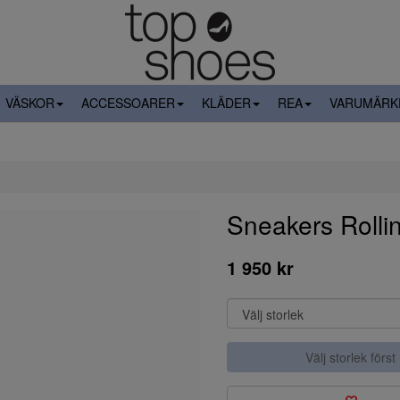
VÄSKOR
ACCESSOARER
KLÄDER
REA
VARUMÄRK
Sneakers Rolli
1 950 kr
Välj storlek först