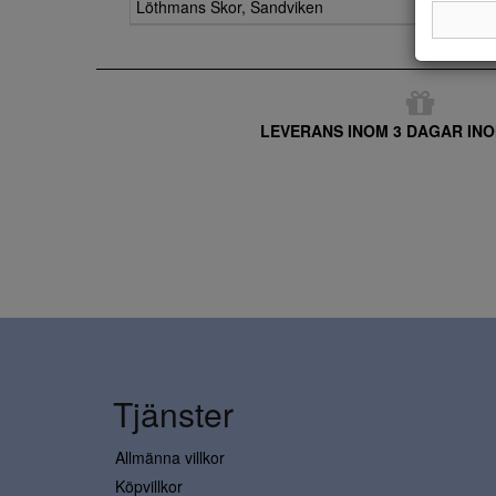
Löthmans Skor, Sandviken
LEVERANS INOM 3 DAGAR INO
Tjänster
Allmänna villkor
Köpvillkor