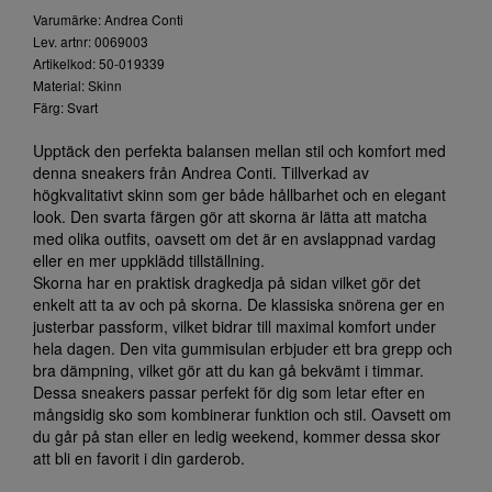
Varumärke: Andrea Conti
Lev. artnr: 0069003
Artikelkod: 50-019339
Material: Skinn
Färg: Svart
Upptäck den perfekta balansen mellan stil och komfort med
denna sneakers från Andrea Conti. Tillverkad av
högkvalitativt skinn som ger både hållbarhet och en elegant
look. Den svarta färgen gör att skorna är lätta att matcha
med olika outfits, oavsett om det är en avslappnad vardag
eller en mer uppklädd tillställning.
Skorna har en praktisk dragkedja på sidan vilket gör det
enkelt att ta av och på skorna. De klassiska snörena ger en
justerbar passform, vilket bidrar till maximal komfort under
hela dagen. Den vita gummisulan erbjuder ett bra grepp och
bra dämpning, vilket gör att du kan gå bekvämt i timmar.
Dessa sneakers passar perfekt för dig som letar efter en
mångsidig sko som kombinerar funktion och stil. Oavsett om
du går på stan eller en ledig weekend, kommer dessa skor
att bli en favorit i din garderob.