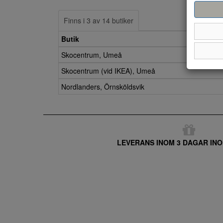
Finns i 3 av 14 butiker
Butik
Skocentrum, Umeå
Skocentrum (vid IKEA), Umeå
Nordlanders, Örnsköldsvik
LEVERANS INOM 3 DAGAR INO