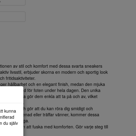
k
ionen av stil och komfort med dessa svarta sneakers
ktiv livsstil, erbjuder skorna en modern och sportig look
 fritidsaktiviteter.
l ger hållbarhet och en elegant finish, medan den mjuka
pning och stöd för foten under hela dagen. Den unika
h dragkedja gör dem enkla att ta på och av, vilket
a med stilen.
ärkt grepp och gör att du kan röra dig smidigt och
att kunna
 lång promenad eller träffar vänner, kommer dessa
nifierad
lada och stiliga.
n du själv
dit du vill utan att fuska med komforten. Gör varje steg till