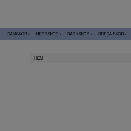
DAMSKOR
HERRSKOR
BARNSKOR
BREDA SKOR
HEM