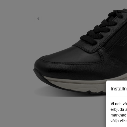
Inställ
Vi och vå
erbjuda a
marknads
välja vilk