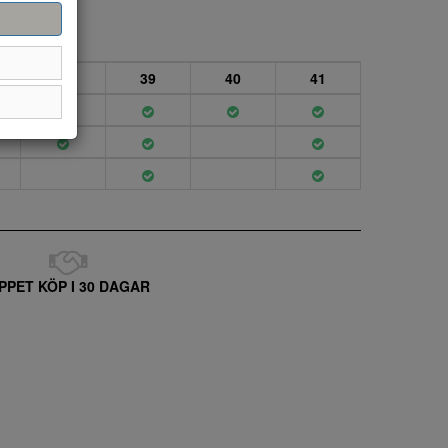
38
39
40
41
PPET KÖP I 30 DAGAR