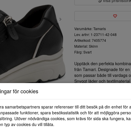
Visa prishistori
Varumärke: Tamaris
Lev. artnr: 1-23711-42-048
Artikelkod: 7405774
Material: Skinn
Färg: Svart
Upptäck den perfekta kombinat
från Tamari. Designade för en a
som passar både till vardags och
Snyggt läder och textilmateria
innersulan ger fantastisk däm
ningar för cookies
designen med både snörning oc
sparar tid utan att kompromiss
En stabil och lätt sula ger utm
ra samarbetspartners sparar referenser till ditt besök på din enhet för 
bekvämt. Oavsett om du går en
npassade funktioner, spara besöksstatistik och för att möjliggöra perso
sneakers att hålla dina fötter g
föring. Utöver nödvändiga cookies, som krävs för sida ska fungera, ka
Investera i ett par som tar dig 
en typ av cookies du vill tillåta.
en njutning.