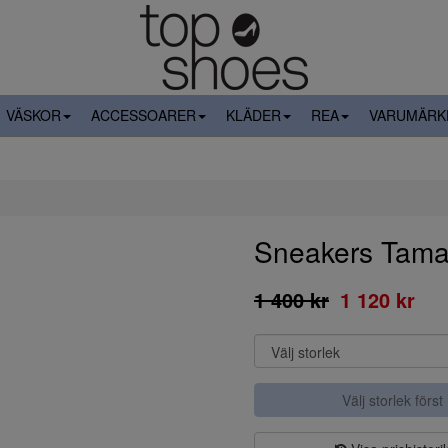
VÄSKOR
ACCESSOARER
KLÄDER
REA
VARUMÄRK
Sneakers Tama
1 400 kr
1 120 kr
Välj storlek först