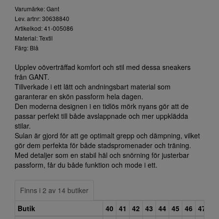
Varumärke: Gant
Lev. artnr: 30638840
Artikelkod: 41-005086
Material: Textil
Färg: Blå
Upplev oöverträffad komfort och stil med dessa sneakers
från GANT.
Tillverkade i ett lätt och andningsbart material som
garanterar en skön passform hela dagen.
Den moderna designen i en tidlös mörk nyans gör att de
passar perfekt till både avslappnade och mer uppklädda
stilar.
Sulan är gjord för att ge optimalt grepp och dämpning, vilket
gör dem perfekta för både stadspromenader och träning.
Med detaljer som en stabil häl och snörning för justerbar
passform, får du både funktion och mode i ett.
Finns i 2 av 14 butiker
Butik
40
41
42
43
44
45
46
47