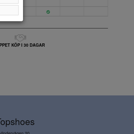
PPET KÖP I 30 DAGAR
Topshoes
ylindervägen 20