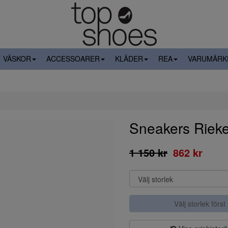
VÄSKOR
ACCESSOARER
KLÄDER
REA
VARUMÄRK
Sneakers Rieke
1 150 kr
862 kr
Välj storlek först