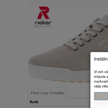
Inställ
Vi och vå
erbjuda a
marknads
välja vilk
Finns i 2 av 14 butiker
Butik