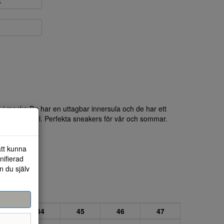
k
 i mocka.De har en uttagbar innersula och de har ett
äm och flexibel. Perfekta sneakers för vår och sommar.
att kunna
nifierad
n du själv
43
44
45
46
47