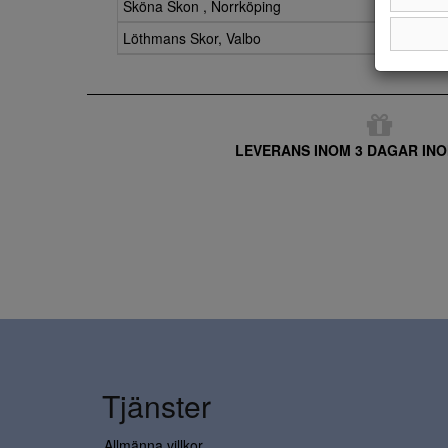
Sköna Skon , Norrköping
Löthmans Skor, Valbo
LEVERANS INOM 3 DAGAR INO
Tjänster
Allmänna villkor