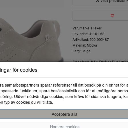
Visa prishistori
Varumärke: Rieker
Lev. artnr: U1101-62
Artikelkod: 900-002487
Material: Mocka
Färg: Beige
Sneakers från Rieker Evolution
textilfoder.Yttersulan är bekv
ningar för cookies
ra samarbetspartners sparar referenser till ditt besök på din enhet för 
npassade funktioner, spara besöksstatistik och för att möjliggöra perso
föring. Utöver nödvändiga cookies, som krävs för sida ska fungera, ka
en typ av cookies du vill tillåta.
Acceptera alla
40
41
42
Hantera cookies