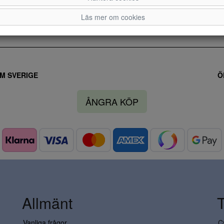
Läs mer om cookies
M SVERIGE
Ö
ÅNGRA KÖP
Allmänt
Vanliga frågor
C