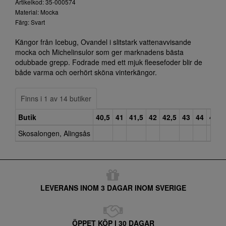
Artikelkod: 35-000574
Material: Mocka
Färg: Svart
Kängor från Icebug, Ovandel i slitstark vattenavvisande
mocka och Michelinsulor som ger marknadens bästa
odubbade grepp. Fodrade med ett mjuk fleesefoder blir de
både varma och oerhört sköna vinterkängor.
Finns i 1 av 14 butiker
Butik
40,5
41
41,5
42
42,5
43
44
45
Skosalongen, Alingsås
LEVERANS INOM 3 DAGAR INOM SVERIGE
ÖPPET KÖP I 30 DAGAR